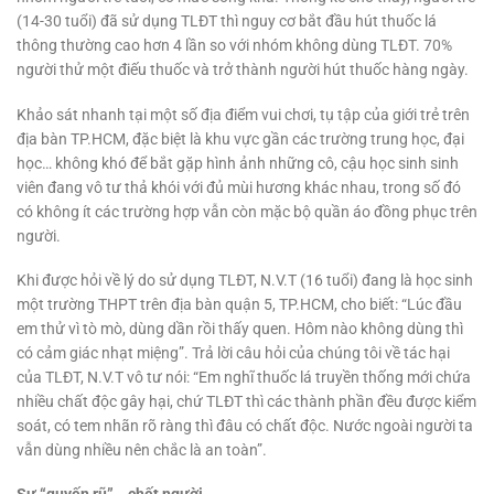
(14-30 tuổi) đã sử dụng TLĐT thì nguy cơ bắt đầu hút thuốc lá
thông thường cao hơn 4 lần so với nhóm không dùng TLĐT. 70%
người thử một điếu thuốc và trở thành người hút thuốc hàng ngày.
Khảo sát nhanh tại một số địa điểm vui chơi, tụ tập của giới trẻ trên
địa bàn TP.HCM, đặc biệt là khu vực gần các trường trung học, đại
học… không khó để bắt gặp hình ảnh những cô, cậu học sinh sinh
viên đang vô tư thả khói với đủ mùi hương khác nhau, trong số đó
có không ít các trường hợp vẫn còn mặc bộ quần áo đồng phục trên
người.
Khi được hỏi về lý do sử dụng TLĐT, N.V.T (16 tuổi) đang là học sinh
một trường THPT trên địa bàn quận 5, TP.HCM, cho biết: “Lúc đầu
em thử vì tò mò, dùng dần rồi thấy quen. Hôm nào không dùng thì
có cảm giác nhạt miệng”. Trả lời câu hỏi của chúng tôi về tác hại
của TLĐT, N.V.T vô tư nói: “Em nghĩ thuốc lá truyền thống mới chứa
nhiều chất độc gây hại, chứ TLĐT thì các thành phần đều được kiểm
soát, có tem nhãn rõ ràng thì đâu có chất độc. Nước ngoài người ta
vẫn dùng nhiều nên chắc là an toàn”.
Sự “quyến rũ”… chết người