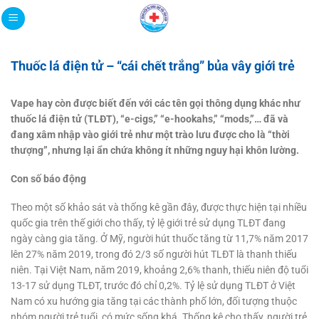
Bỏ
qua
nội
dung
Thuốc lá điện tử – “cái chết trắng” bủa vây giới trẻ
Vape hay còn được biết đến với các tên gọi thông dụng khác như
thuốc lá điện tử (TLĐT), “e-cigs,” “e-hookahs,” “mods,”… đã và
đang xâm nhập vào giới trẻ như một trào lưu được cho là “thời
thượng”, nhưng lại ẩn chứa không ít những nguy hại khôn lường.
Con số báo động
Theo một số khảo sát và thống kê gần đây, được thực hiện tại nhiều
quốc gia trên thế giới cho thấy, tỷ lệ giới trẻ sử dụng TLĐT đang
ngày càng gia tăng. Ở Mỹ, người hút thuốc tăng từ 11,7% năm 2017
lên 27% năm 2019, trong đó 2/3 số người hút TLĐT là thanh thiếu
niên. Tại Việt Nam, năm 2019, khoảng 2,6% thanh, thiếu niên độ tuổi
13-17 sử dụng TLĐT, trước đó chỉ 0,2%. Tỷ lệ sử dụng TLĐT ở Việt
Nam có xu hướng gia tăng tại các thành phố lớn, đối tượng thuộc
nhóm người trẻ tuổi, có mức sống khá. Thống kê cho thấy, người trẻ