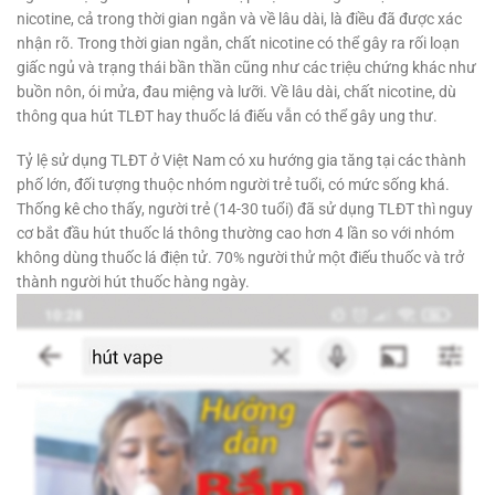
nicotine, cả trong thời gian ngắn và về lâu dài, là điều đã được xác
nhận rõ. Trong thời gian ngắn, chất nicotine có thể gây ra rối loạn
giấc ngủ và trạng thái bần thần cũng như các triệu chứng khác như
buồn nôn, ói mửa, đau miệng và lưỡi. Về lâu dài, chất nicotine, dù
thông qua hút TLĐT hay thuốc lá điếu vẫn có thể gây ung thư.
Tỷ lệ sử dụng TLĐT ở Việt Nam có xu hướng gia tăng tại các thành
phố lớn, đối tượng thuộc nhóm người trẻ tuổi, có mức sống khá.
Thống kê cho thấy, người trẻ (14-30 tuổi) đã sử dụng TLĐT thì nguy
cơ bắt đầu hút thuốc lá thông thường cao hơn 4 lần so với nhóm
không dùng thuốc lá điện tử. 70% người thử một điếu thuốc và trở
thành người hút thuốc hàng ngày.