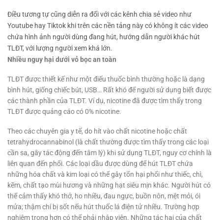
Điều tương tự cũng diễn ra đối với các kênh chia sẻ video như
Youtube hay Tiktok khi trên các nền tảng này có không ít các video
chứa hình ảnh người dùng đang hút, hướng dẫn người khác hút
TLĐT, với lượng người xem khá lớn.
Nhiều nguy hại dưới vỏ bọc an toàn
TLĐT được thiết kế như một điếu thuốc bình thường hoặc là dạng
bình hút, giống chiếc bút, USB… Rất khó để người sử dụng biết được
các thành phần của TLĐT. Ví dụ, nicotine đã được tìm thấy trong
TLĐT được quảng cáo có 0% nicotine.
Theo các chuyên gia y tế, do hít vào chất nicotine hoặc chất
tetrahydrocannabinol (là chất thường được tìm thấy trong các loại
cần sa, gây tác động đến tâm lý) khi sử dụng TLĐT, nguy cơ chính là
liên quan đến phổi. Các loại dầu được dùng để hút TLĐT chứa
những hóa chất và kim loại có thể gây tổn hại phổi như thiếc, chì,
kẽm, chất tạo mùi hương và những hạt siêu mịn khác. Người hút có
thể cảm thấy khó thở, ho nhiều, đau ngực, buồn nôn, mệt mỏi, ói
mửa; thậm chí bị sốt nếu hút thuốc lá điện tử nhiều. Trường hợp
nghiêm trọng hơn có thể phải nhập viện. Những tác hại của chất