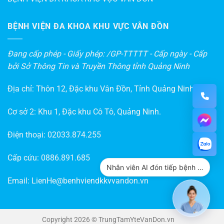
BỆNH VIỆN ĐA KHOA KHU VỰC VÂN ĐỒN
Đang cấp phép - Giấy phép: /GP-TTTTT - Cấp ngày - Cấp
bởi Sở Thông Tin và Truyền Thông tỉnh Quảng Ninh
Địa chỉ: Thôn 12, Đặc khu Vân Đồn, Tỉnh Quảng Ninh
Cơ sở 2: Khu 1, Đặc khu Cô Tô, Quảng Ninh.
Điện thoại:
02033.874.255
Cấp cứu:
0886.891.685
Nhân viên AI đón tiếp bệnh nhân
Email:
LienHe@benhviendkkvvandon.vn
Copyright 2026 © TrungTamYteVanDon.vn