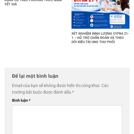
DỤNG CỤ THEO PHƯƠNG THỨC NIÊM
YẾT GIÁ
XÉT NGHIỆM ĐỊNH LƯỢNG CYFRA 21-
1 – HỖ TRỢ CHẨN ĐOÁN VÀ THEO
DÕI ĐIỀU TRỊ UNG THƯ PHỔI
Để lại một bình luận
Email của bạn sẽ không được hiển thị công khai.
Các
trường bắt buộc được đánh dấu
*
Bình luận
*