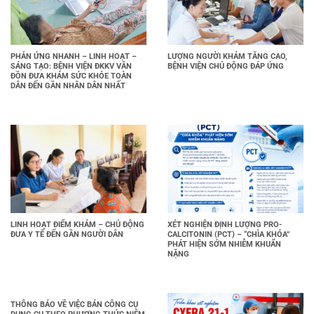
PHẢN ỨNG NHANH – LINH HOẠT –
LƯỢNG NGƯỜI KHÁM TĂNG CAO,
SÁNG TẠO: BỆNH VIỆN ĐKKV VÂN
BỆNH VIỆN CHỦ ĐỘNG ĐÁP ỨNG
ĐỒN ĐƯA KHÁM SỨC KHỎE TOÀN
DÂN ĐẾN GẦN NHÂN DÂN NHẤT
LINH HOẠT ĐIỂM KHÁM – CHỦ ĐỘNG
XÉT NGHIỆN ĐỊNH LƯỢNG PRO-
ĐƯA Y TẾ ĐẾN GẦN NGƯỜI DÂN
CALCITONIN (PCT) – “CHÌA KHÓA”
PHÁT HIỆN SỚM NHIỄM KHUẨN
NẶNG
THÔNG BÁO VỀ VIỆC BÁN CÔNG CỤ