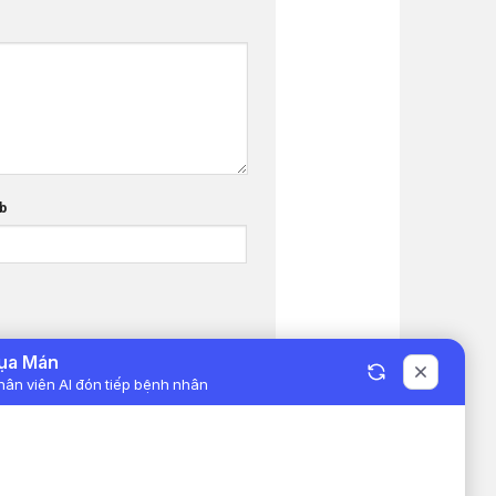
b
BỆNH VIỆN ĐA KHOA KHU VỰC