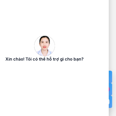
VÂN ĐỒN
ỰC VÂN
Đang cấp phép - Giấy phép: /GP-
TTTTT - Cấp ngày - Cấp bởi Sở Thông
Tin và Truyền Thông tỉnh Quảng Ninh
Địa chỉ: Thôn 12, Đặc khu Vân Đồn,
Tỉnh Quảng Ninh
Cơ sở 2: Khu 1, Đặc khu Cô Tô,
Quảng Ninh.
Điện thoại:
02033.874.255
Cấp cứu:
0886.891.685
Email:
LienHe@benhviendkkvvandon.vn