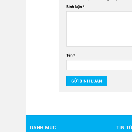
Bình luận
*
Tên
*
DANH MỤC
TIN T