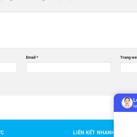
Email
*
Trang we
ỨC
LIÊN KẾT NHANH