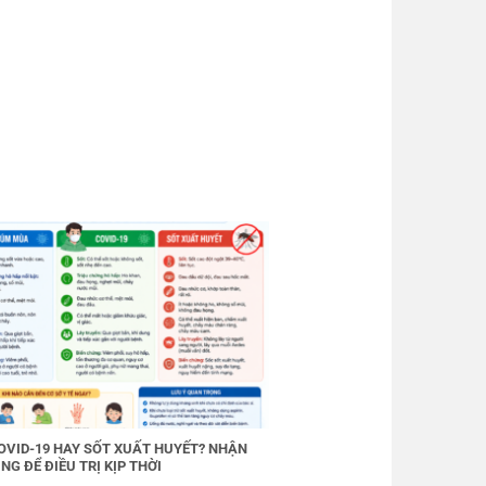
OVID-19 HAY SỐT XUẤT HUYẾT? NHẬN
NG ĐỂ ĐIỀU TRỊ KỊP THỜI