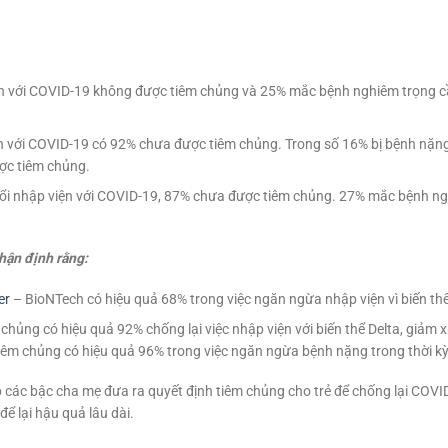
 với COVID-19 không được tiêm chủng và 25% mắc bệnh nghiêm trọng cần
ện với COVID-19 có 92% chưa được tiêm chủng. Trong số 16% bị bệnh nặng
ợc tiêm chủng.
tuổi nhập viện với COVID-19, 87% chưa được tiêm chủng. 27% mắc bệnh n
hận định rằng:
er
– BioNTech có hiệu quả 68% trong việc ngăn ngừa nhập viện vì biến th
êm chủng có hiệu quả 92% chống lại việc nhập viện với biến thể Delta, giảm
êm chủng có hiệu quả 96% trong việc ngăn ngừa bệnh nặng trong thời kỳ
các bậc cha mẹ đưa ra quyết định tiêm chủng cho trẻ để chống lại COVID-1
để lại hậu quả lâu dài.