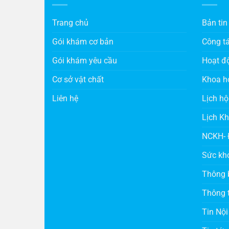
Trang chủ
Bản tin
Gói khám cơ bản
Công t
Gói khám yêu cầu
Hoạt đ
Cơ sở vật chất
Khoa h
Liên hệ
Lịch hộ
Lịch K
NCKH- 
Sức kh
Thông 
Thông t
Tin Nội