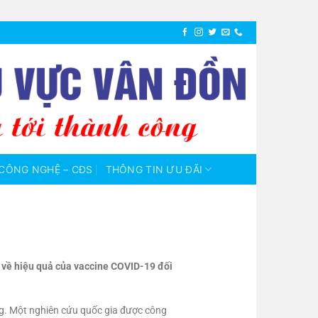
CÔNG NGHỆ – CĐS
THÔNG TIN ƯU ĐÃI
 về hiệu quả của vaccine COVID-19 đối
ng. Một nghiên cứu quốc gia được công