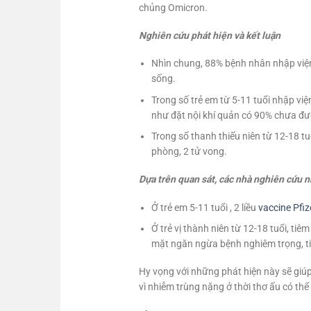
chủng Omicron.
Nghiên cứu phát hiện và kết luận
Nhìn chung, 88% bệnh nhân nhập viện
sống.
Trong số trẻ em từ 5-11 tuổi nhập vi
như đặt nội khí quản có 90% chưa đư
Trong số thanh thiếu niên từ 12-18 
phòng, 2 tử vong.
Dựa trên quan sát, các nhà nghiên cứu n
Ở trẻ em 5-11 tuổi , 2 liều
vaccine Pfiz
Ở trẻ vị thành niên từ 12-18 tuổi, ti
mặt ngăn ngừa bệnh nghiêm trọng, ti
Hy vọng với những phát hiện này sẽ giúp 
vì nhiễm trùng nặng ở thời thơ ấu có thể 