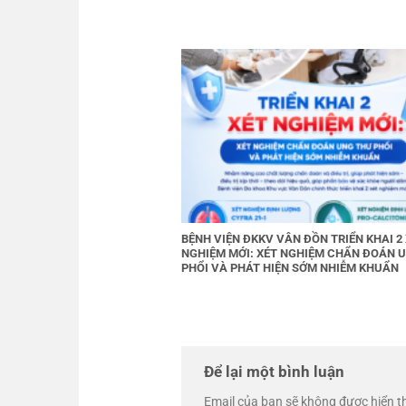
BỆNH VIỆN ĐKKV VÂN ĐỒN TRIỂN KHAI 2
NGHIỆM MỚI: XÉT NGHIỆM CHẨN ĐOÁN 
PHỔI VÀ PHÁT HIỆN SỚM NHIỄM KHUẨN
Để lại một bình luận
Email của bạn sẽ không được hiển th