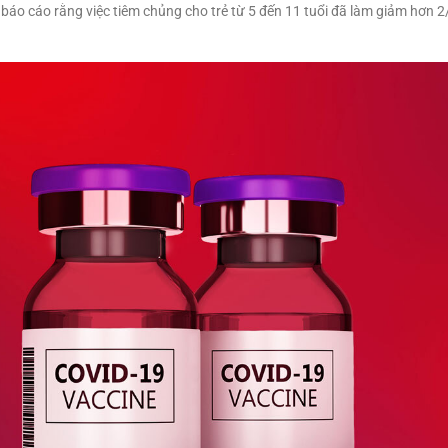
báo cáo rằng việc tiêm chủng cho trẻ từ 5 đến 11 tuổi đã làm giảm hơn 