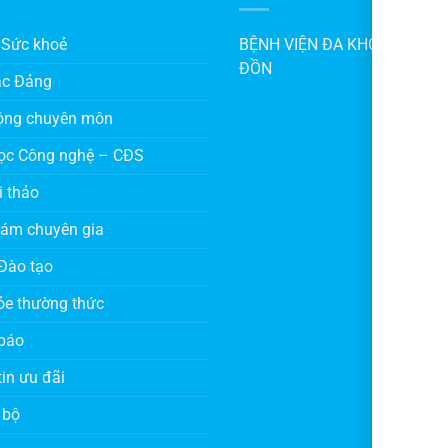
 Sức khoẻ
BỆNH VIỆN ĐA KHOA KHU V
ĐỒN
ác Đảng
ộng chuyên môn
ọc Công nghệ – CĐS
i thảo
hám chuyên gia
Đào tạo
ỏe thường thức
báo
in ưu đãi
 bộ