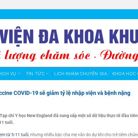
DỊCH VỤ
TIN TỨC
LỊCH KHÁM CHUYÊN GIA
KHOA HỌC 
accine COVID-19 sẽ giảm tỷ lệ nhập viện và bệnh nặng
Tạp chí Y học New England đã cung cấp một số dữ liệu thực tế đầu tiên
11 tuổi.
em từ 5-11 tuổi
, nhưng nhiều bậc cha mẹ vẫn do dự khi cho trẻ tiêm chủ