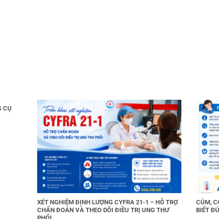
G CỤ
XÉT NGHIỆM ĐỊNH LƯỢNG CYFRA 21-1 – HỖ TRỢ
CÚM, C
CHẨN ĐOÁN VÀ THEO DÕI ĐIỀU TRỊ UNG THƯ
BIẾT ĐÚ
PHỔI