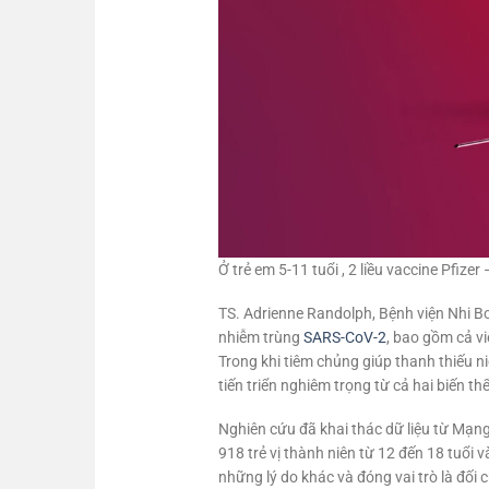
Ở trẻ em 5-11 tuổi , 2 liều vaccine Pfiz
TS. Adrienne Randolph, Bệnh viện Nhi Bo
nhiễm trùng
SARS-CoV-2
, bao gồm cả v
Trong khi tiêm chủng giúp thanh thiếu n
tiến triển nghiêm trọng từ cả hai biến thể
Nghiên cứu đã khai thác dữ liệu từ Mạn
918 trẻ vị thành niên từ 12 đến 18 tuổi
những lý do khác và đóng vai trò là đối