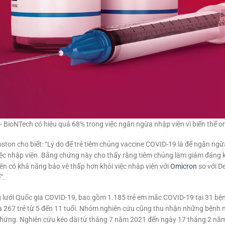
er – BioNTech có hiệu quả 68% trong việc ngăn ngừa nhập viện vì biến thể o
ston cho biết: “Lý do để trẻ tiêm chủng vaccine COVID-19 là để ngăn ng
iệc nhập viện. Bằng chứng này cho thấy rằng tiêm chủng làm giảm đáng kể
iên có khả năng bảo vệ thấp hơn khỏi việc nhập viện với
Omicron
so với D
”.
g lưới Quốc gia COVID-19, bao gồm 1.185 trẻ em mắc COVID-19 tại 31 bện
 và 267 trẻ từ 5 đến 11 tuổi. Nhóm nghiên cứu cũng thu nhận những bệnh n
 chứng. Nghiên cứu kéo dài từ tháng 7 năm 2021 đến ngày 17 tháng 2 năm 