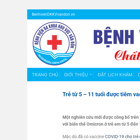
Bỏ
BenhvienDKKVvandon.vn
qua
nội
dung
TRANG CHỦ
GIỚI THIỆU
ĐẶT LỊCH KHÁM
Trẻ từ 5 – 11 tuổi được tiêm v
Một nghiên cứu mới được công bố trên 
với biến thể Omicron ở trẻ em từ 5 đến 
Mặc dù đã có vaccine
COVID-19 cho trẻ 