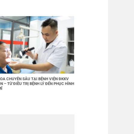
OA CHUYÊN SÂU TẠI BỆNH VIỆN ĐKKV
N – TỪ ĐIỀU TRỊ BỆNH LÝ ĐẾN PHỤC HÌNH
MĨ