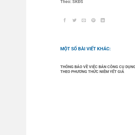
Theo: SKĐS
MỘT SỐ BÀI VIẾT KHÁC:
THÔNG BÁO VỀ VIỆC BÁN CÔNG CỤ DỤN
THEO PHƯƠNG THỨC NIÊM YẾT GIÁ