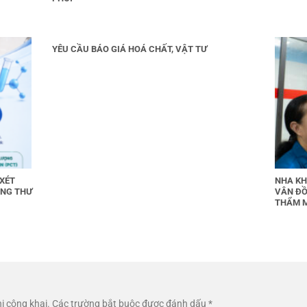
YÊU CẦU BÁO GIÁ HOÁ CHẤT, VẬT TƯ
 XÉT
NHA KH
UNG THƯ
VÂN ĐỒ
THẨM 
ị công khai.
Các trường bắt buộc được đánh dấu
*