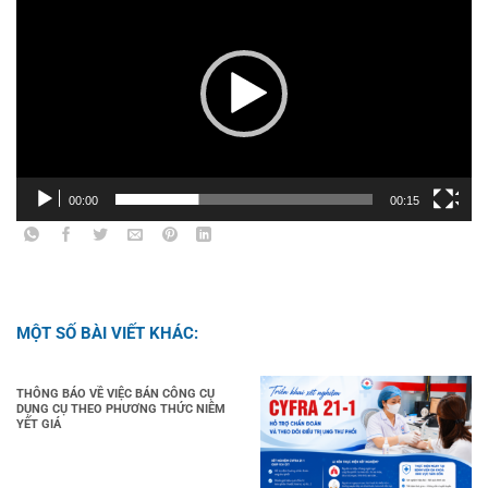
Video
00:00
00:15
MỘT SỐ BÀI VIẾT KHÁC:
THÔNG BÁO VỀ VIỆC BÁN CÔNG CỤ
DỤNG CỤ THEO PHƯƠNG THỨC NIÊM
YẾT GIÁ