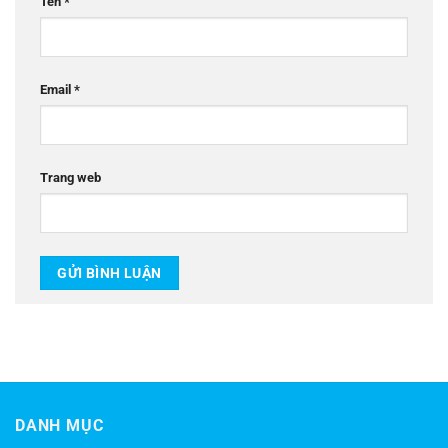
Tên
*
Email
*
Trang web
DANH MỤC