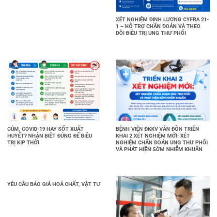
XÉT NGHIỆM ĐỊNH LƯỢNG CYFRA 21-
1 – HỖ TRỢ CHẨN ĐOÁN VÀ THEO
DÕI ĐIỀU TRỊ UNG THƯ PHỔI
CÚM, COVID-19 HAY SỐT XUẤT
BỆNH VIỆN ĐKKV VÂN ĐỒN TRIỂN
HUYẾT? NHẬN BIẾT ĐÚNG ĐỂ ĐIỀU
KHAI 2 XÉT NGHIỆM MỚI: XÉT
TRỊ KỊP THỜI
NGHIỆM CHẨN ĐOÁN UNG THƯ PHỔI
VÀ PHÁT HIỆN SỚM NHIỄM KHUẨN
YÊU CẦU BÁO GIÁ HOÁ CHẤT, VẬT TƯ