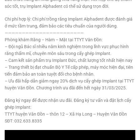
sóc tốt, trụ Implant Alphadent có thể sử dụng trọn đời.
Chi phí hợp lý: Chi phí trồng răng Implant Alphadent được đánh giá
ở mức tầm trung, đảm bảo các tiêu chuẩn của người dùng.
———————————————————————
Phòng khám Răng – Hàm – Mặt tại TTYT Vân Đồn:
– Đội ngũ Bác sĩ nhiều năm kinh nghiệm trong lĩnh vực phục hình
răng thẩm mĩ, chuyên môn sâu trong cấy ghép Implant.
– Cam kết sản phẩm trụ Implant Đức, chất lượng tốt nhất hiện nay
– Trang thiết bị đạt chuẩn Bộ Y Tế cấp phép, máy móc hiện đại, tiên
tiến đảm bảo an toàn tuyệt đối cho bệnh nhân.
– Ưu đãi hấp dẫn giảm ngay 20% dịch vụ cấy ghép Implant tại TTYT
huyện Vân Đồn. Chương trình ưu đãi đến hết ngày 31/03/2025.
Đăng ký ngay để được nhận ưu đãi. Đăng ký tư vấn và đặt lịch cấy
ghép Implant:
TTYT huyện Vân Đồn – thôn 12 – Xã Hạ Long – Huyện Vân Đồn
SĐT: 032.633.8335
Trình
chơi