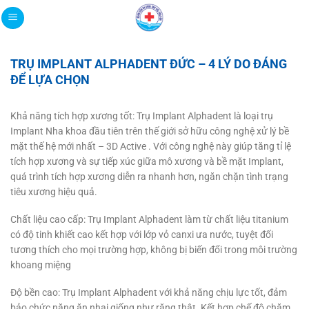
Bỏ
qua
nội
dung
TRỤ IMPLANT ALPHADENT ĐỨC – 4 LÝ DO ĐÁNG
ĐỂ LỰA CHỌN
Khả năng tích hợp xương tốt: Trụ Implant Alphadent là loại trụ
Implant Nha khoa đầu tiên trên thế giới sở hữu công nghệ xử lý bề
mặt thế hệ mới nhất – 3D Active . Với công nghệ này giúp tăng tỉ lệ
tích hợp xương và sự tiếp xúc giữa mô xương và bề mặt Implant,
quá trình tích hợp xương diễn ra nhanh hơn, ngăn chặn tình trạng
tiêu xương hiệu quả.
Chất liệu cao cấp: Trụ Implant Alphadent làm từ chất liệu titanium
có độ tinh khiết cao kết hợp với lớp vỏ canxi ưa nước, tuyệt đối
tương thích cho mọi trường hợp, không bị biến đổi trong môi trường
khoang miệng
Độ bền cao: Trụ Implant Alphadent với khả năng chịu lực tốt, đảm
bảo chức năng ăn nhai giống như răng thật. Kết hợp chế độ chăm