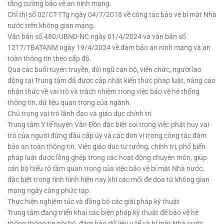
tăng cường bảo vệ an ninh mạng.
Chỉ thị số 02/CT-TTg ngày 04/7/2018 về công tác bảo vệ bí mật Nhà
nước trên không gian mạng.
Văn bản số 480/UBND-NC ngày 01/4/2024 và văn bản số
1217/TBATANM ngày 19/4/2024 về đảm bảo an ninh mạng và an
toàn thông tin theo cấp độ.
Qua các buổi tuyên truyền, đội ngũ cán bộ, viên chức, người lao
động tại Trung tâm đã được cập nhật kiến thức pháp luật, nâng cao
nhận thức về vai trò và trách nhiệm trong việc bảo vệ hệ thống
thông tin, dữ liệu quan trọng của ngành.
Chú trọng vai trò lãnh đạo và giáo dục chính trị
Trung tâm Y tế huyện Vân Đồn đặc biệt coi trọng việc phát huy vai
trò của người đứng đầu cấp ủy và các đơn vị trong công tác đảm
bảo an toàn thông tin. Việc giáo dục tư tưởng, chính trị, phổ biến
pháp luật được lồng ghép trong các hoạt động chuyên môn, giúp
cán bộ hiểu rõ tầm quan trọng của việc bảo vệ bí mật Nhà nước,
đặc biệt trong tình hình hiện nay khi các mối đe dọa từ không gian
mạng ngày càng phức tạp.
Thực hiện nghiêm túc và đồng bộ các giải pháp kỹ thuật
Trung tâm đang triển khai các biện pháp kỹ thuật để bảo vệ hệ
thống thông tin nội bộ, đảm bảo dữ liệu y tế và bí mật Nhà nước