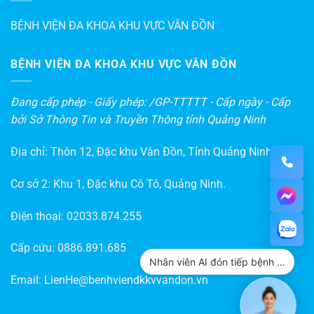
BỆNH VIỆN ĐA KHOA KHU VỰC VÂN ĐỒN
BỆNH VIỆN ĐA KHOA KHU VỰC VÂN ĐỒN
Đang cấp phép - Giấy phép: /GP-TTTTT - Cấp ngày - Cấp
bởi Sở Thông Tin và Truyền Thông tỉnh Quảng Ninh
Địa chỉ: Thôn 12, Đặc khu Vân Đồn, Tỉnh Quảng Ninh
Cơ sở 2: Khu 1, Đặc khu Cô Tô, Quảng Ninh.
Điện thoại:
02033.874.255
Cấp cứu:
0886.891.685
Nhân viên AI đón tiếp bệnh nhân
Email:
LienHe@benhviendkkvvandon.vn