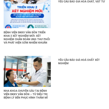
YÊU CẦU BÁO GIÁ HOÁ CHẤT, VẬT TƯ
BỆNH VIỆN ĐKKV VÂN ĐỒN TRIỂN
KHAI 2 XÉT NGHIỆM MỚI: XÉT
NGHIỆM CHẨN ĐOÁN UNG THƯ PHỔI
VÀ PHÁT HIỆN SỚM NHIỄM KHUẨN
YÊU CẦU BÁO GIÁ HOÁ CHẤT XÉT
NGHIỆM
NHA KHOA CHUYÊN SÂU TẠI BỆNH
VIỆN ĐKKV VÂN ĐỒN – TỪ ĐIỀU TRỊ
BỆNH LÝ ĐẾN PHỤC HÌNH THẨM MĨ