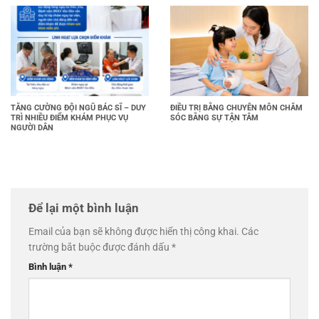
TĂNG CƯỜNG ĐỘI NGŨ BÁC SĨ – DUY
ĐIỀU TRỊ BẰNG CHUYÊN MÔN CHĂM
TRÌ NHIỀU ĐIỂM KHÁM PHỤC VỤ
SÓC BẰNG SỰ TẬN TÂM
NGƯỜI DÂN
Để lại một bình luận
Email của bạn sẽ không được hiển thị công khai.
Các
trường bắt buộc được đánh dấu
*
Bình luận
*