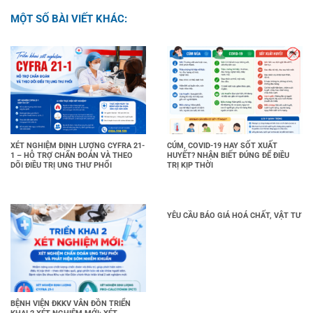
MỘT SỐ BÀI VIẾT KHÁC:
XÉT NGHIỆM ĐỊNH LƯỢNG CYFRA 21-
CÚM, COVID-19 HAY SỐT XUẤT
1 – HỖ TRỢ CHẨN ĐOÁN VÀ THEO
HUYẾT? NHẬN BIẾT ĐÚNG ĐỂ ĐIỀU
DÕI ĐIỀU TRỊ UNG THƯ PHỔI
TRỊ KỊP THỜI
YÊU CẦU BÁO GIÁ HOÁ CHẤT, VẬT TƯ
BỆNH VIỆN ĐKKV VÂN ĐỒN TRIỂN