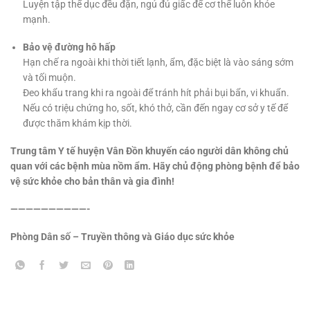
Luyện tập thể dục đều đặn, ngủ đủ giấc để cơ thể luôn khỏe
mạnh.
Bảo vệ đường hô hấp
Hạn chế ra ngoài khi thời tiết lạnh, ẩm, đặc biệt là vào sáng sớm
và tối muộn.
Đeo khẩu trang khi ra ngoài để tránh hít phải bụi bẩn, vi khuẩn.
Nếu có triệu chứng ho, sốt, khó thở, cần đến ngay cơ sở y tế để
được thăm khám kịp thời.
Trung tâm Y tế huyện Vân Đồn khuyến cáo người dân không chủ
quan với các bệnh mùa nồm ẩm. Hãy chủ động phòng bệnh để bảo
vệ sức khỏe cho bản thân và gia đình!
——————————-
Phòng Dân số – Truyền thông và Giáo dục sức khỏe