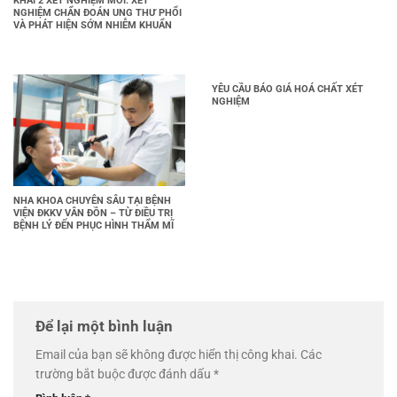
KHAI 2 XÉT NGHIỆM MỚI: XÉT
NGHIỆM CHẨN ĐOÁN UNG THƯ PHỔI
VÀ PHÁT HIỆN SỚM NHIỄM KHUẨN
YÊU CẦU BÁO GIÁ HOÁ CHẤT XÉT
NGHIỆM
NHA KHOA CHUYÊN SÂU TẠI BỆNH
VIỆN ĐKKV VÂN ĐỒN – TỪ ĐIỀU TRỊ
BỆNH LÝ ĐẾN PHỤC HÌNH THẨM MĨ
Để lại một bình luận
Email của bạn sẽ không được hiển thị công khai.
Các
trường bắt buộc được đánh dấu
*