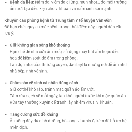
Bệnh da liễu:
Nấm da, viêm da dị ứng, mụn nhọt… do môi trường
ẩm ướt tạo điều kiện cho vi khuẩn và nấm sinh sôi mạnh.
Khuyến cáo phòng bệnh từ Trung tâm Y tế huyện Vân Đồn
Để hạn chế nguy cơ mắc bệnh trong thời điểm này, người dân cần
lưu ý:
Giữ không gian sống khô thoáng
Hạn chế để nhà cửa ẩm mốc, sử dụng máy hút ẩm hoặc điều
hòa để kiểm soát độ ẩm trong phòng.
Lau dọn nhà cửa thường xuyên, đặc biệt là những nơi dễ ẩm như
nhà bếp, nhà vệ sinh.
Chăm sóc vệ sinh cá nhân đúng cách
Giữ cơ thể khô ráo, tránh mặc quần áo ẩm ướt.
Tắm rửa sạch sẽ mỗi ngày, lau khô người trước khi mặc quần áo.
Rửa tay thường xuyên để tránh lây nhiễm virus, vi khuẩn.
Tăng cường sức đề kháng
Ăn uống đầy đủ dinh dưỡng, bổ sung vitamin C, kẽm để hỗ trợ hệ
miễn dịch.