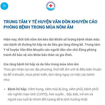
Bỏ
qua
nội
dung
TRUNG TÂM Y TẾ HUYỆN VÂN ĐỒN KHUYẾN CÁO
PHÒNG BỆNH TRONG MÙA NỒM ẨM
Hiện nay, thời tiết nồm ẩm kéo dài khiến số lượng bệnh nhân mắc
các bệnh về đường hô hấp và da liễu gia tăng đáng kể. Trung tâm
Y tế huyện Vân Đồn khuyến cáo người dân cần chủ động phòng
tránh để bảo vệ sức khỏe bản thân và gia đình.
Gia tăng bệnh hô hấp và da liễu trong mùa nồm ẩm
Theo ghi nhận tại các địa phương, thời tiết ẩm ướt là điều kiện thuận
lợi để vi khuẩn, virus phát triển, làm tăng nguy cơ mắc các bệnh
như:
Bệnh hô hấp:
Viêm họng, viêm mũi dị ứng, viêm phổi, bệnh phổi
tắc nghẽn mạn tính (COPD), hen suyễn… Đặc biệt, trẻ em và
người cao tuổi là nhóm đối tượng dễ bị ảnh hưởng nhất.