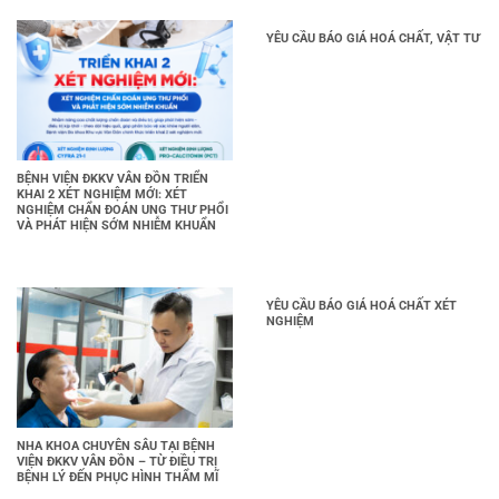
YÊU CẦU BÁO GIÁ HOÁ CHẤT, VẬT TƯ
BỆNH VIỆN ĐKKV VÂN ĐỒN TRIỂN
KHAI 2 XÉT NGHIỆM MỚI: XÉT
NGHIỆM CHẨN ĐOÁN UNG THƯ PHỔI
VÀ PHÁT HIỆN SỚM NHIỄM KHUẨN
YÊU CẦU BÁO GIÁ HOÁ CHẤT XÉT
NGHIỆM
NHA KHOA CHUYÊN SÂU TẠI BỆNH
VIỆN ĐKKV VÂN ĐỒN – TỪ ĐIỀU TRỊ
BỆNH LÝ ĐẾN PHỤC HÌNH THẨM MĨ