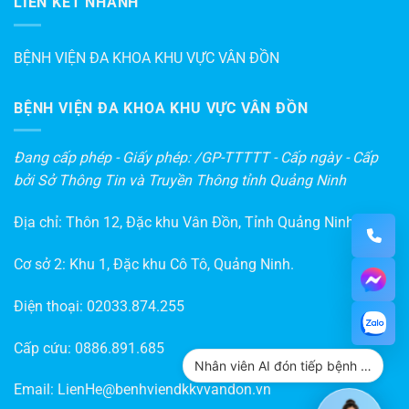
LIÊN KẾT NHANH
BỆNH VIỆN ĐA KHOA KHU VỰC VÂN ĐỒN
BỆNH VIỆN ĐA KHOA KHU VỰC VÂN ĐỒN
Đang cấp phép - Giấy phép: /GP-TTTTT - Cấp ngày - Cấp
bởi Sở Thông Tin và Truyền Thông tỉnh Quảng Ninh
Địa chỉ: Thôn 12, Đặc khu Vân Đồn, Tỉnh Quảng Ninh
Cơ sở 2: Khu 1, Đặc khu Cô Tô, Quảng Ninh.
Điện thoại:
02033.874.255
Cấp cứu:
0886.891.685
Nhân viên AI đón tiếp bệnh nhân
Email:
LienHe@benhviendkkvvandon.vn