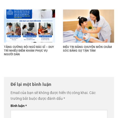
TĂNG CƯỜNG ĐỘI NGŨ BÁC SĨ – DUY
ĐIỀU TRỊ BẰNG CHUYÊN MÔN CHĂM
TRÌ NHIỀU ĐIỂM KHÁM PHỤC VỤ
SÓC BẰNG SỰ TẬN TÂM
NGƯỜI DÂN
Để lại một bình luận
Email của bạn sẽ không được hiển thị công khai.
Các
trường bắt buộc được đánh dấu
*
Bình luận
*