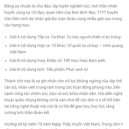
Bằng sự chuẩn bị chu đáo, tập luyện nghiêm túc, tinh thần nhiệt
huyết, cùng sự chỉ đạo, quan tâm của Ban lãnh đạo, TTYT huyện
Vân Đồn vinh dự nhận giải Ba toàn đoàn cùng nhiều giải cao trong
các hạng mục:
Giải A nội dung Tốp ca: Ca khúc
Tự hào người chiến sĩ áo trắng
Giải A nội dung Hợp ca: Tổ khúc
Tổ quốc ta cờ bay – Vinh quang
Việt Nam
Giải B nội dung múa, khiêu vũ: Tiết mục múa
Bám biển
Giải B nội dung kịch: Tiểu phẩm
Phút sinh tử
Thành tích này là sự ghi nhận cho nỗ lực không ngừng của tập thể
cán bộ, nhân viên trung tâm trong các hoạt động phong trào, bên
cạnh công tác chăm sóc, bảo vệ sức khỏe nhân dân. Hội diễn nghệ
thuật quần chúng không chỉ là sân chơi để các đơn vị y tế thể hiện
tài năng nghệ thuật mà còn là cơ hội để giao lưu, học hỏi, tăng
cường tinh thần đoàn kết.
Hướng tới kỷ niệm 70 năm Ngày Thầy thuốc Việt Nam, Trung tâm Y