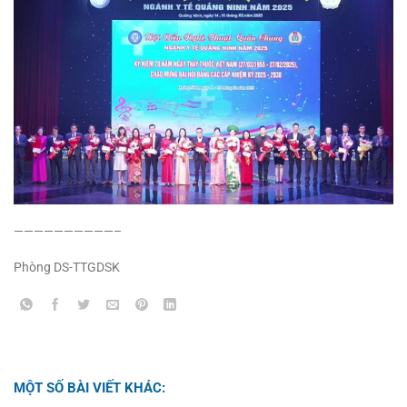
——————————–
Phòng DS-TTGDSK
MỘT SỐ BÀI VIẾT KHÁC: