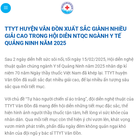
Bỏ
qua
nội
dung
TTYT HUYỆN VÂN ĐỒN XUẤT SẮC GIÀNH NHIỀU
GIẢI CAO TRONG HỘI DIỄN NTQC NGÀNH Y TẾ
QUẢNG NINH NĂM 2025
Sau 2 ngày diễn hết sức sôi nổi, tối ngày 15/02/2025, Hội diễn nghệ
thuật quần chúng ngành Y tế Quảng Ninh năm 2025 nhân dịp kỉ
niệm 70 năm Ngày thầy thuốc Việt Nam đã khép lại. TTYT huyện
Vân Đồn đã xuất sắc đạt nhiều giải cao, để lại nhiều ấn tượng sâu
sắc qua mỗi tiết mục.
Với chủ đề “Tự hào người chiến sĩ áo trắng”, đội diễn nghệ thuật của
TTYT Vân Đồn đã mang đến hội diễn những tiết mục đặc sắc, thể
hiện hình ảnh người thầy thuốc tận tâm, hết lòng vì sức khỏe của
nhân dân. Qua mỗi tiết mục còn thể hiện ý chí vươn lên, khát vọng
vươn mình phát triển, phấn đấu ngày đêm không quản ngại khó
khăn của đội ngũ y bác sĩ TTYT Vân Đồn.