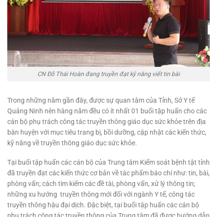
CN Đỗ Thái Hoàn đang truyền đạt kỹ năng viết tin bài
Trong những năm gần đây, được sự quan tâm của Tỉnh, Sở Y tế
Quảng Ninh nên hàng năm đều có ít nhất 01 buổi tập huấn cho các
cán bộ phụ trách công tác truyền thông giáo dục sức khỏe trên địa
bàn huyện với mục tiêu trang bị, bồi dưỡng, cập nhật các kiến thức,
kỹ năng về truyền thông giáo dục sức khỏe.
Tại buổi tập huấn các cán bộ của Trung tâm Kiểm soát bệnh tật tỉnh
đã truyền đạt các kiến thức cơ bản về tác phẩm báo chí như: tin, bài,
phòng vấn; cách tìm kiếm các đề tài, phòng vấn, xử lý thông tin;
những xu hướng truyền thông mới đối với ngành Y tế, công tác
truyền thông hậu đại dịch. Đặc biệt, tại buổi tập huấn các cán bộ
phụ trách công tác truyền thông của Trung tâm đã được hướng dẫn