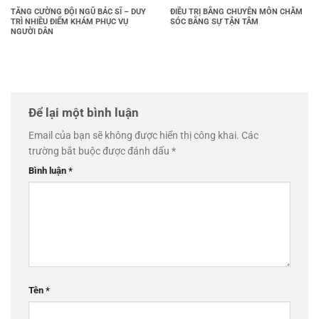
TĂNG CƯỜNG ĐỘI NGŨ BÁC SĨ – DUY
ĐIỀU TRỊ BẰNG CHUYÊN MÔN CHĂM
TRÌ NHIỀU ĐIỂM KHÁM PHỤC VỤ
SÓC BẰNG SỰ TẬN TÂM
NGƯỜI DÂN
Để lại một bình luận
Email của bạn sẽ không được hiển thị công khai.
Các
trường bắt buộc được đánh dấu
*
Bình luận
*
Tên
*