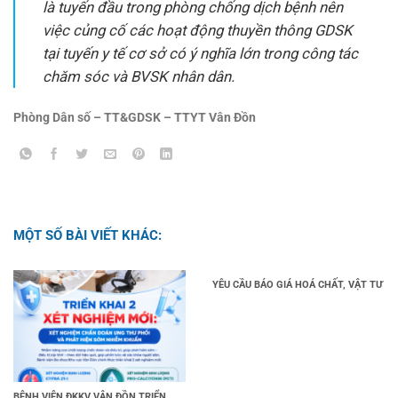
là tuyến đầu trong phòng chống dịch bệnh nên
việc củng cố các hoạt động thuyền thông GDSK
tại tuyến y tế cơ sở có ý nghĩa lớn trong công tác
chăm sóc và BVSK nhân dân.
Phòng Dân số – TT&GDSK – TTYT Vân Đồn
MỘT SỐ BÀI VIẾT KHÁC:
YÊU CẦU BÁO GIÁ HOÁ CHẤT, VẬT TƯ
BỆNH VIỆN ĐKKV VÂN ĐỒN TRIỂN