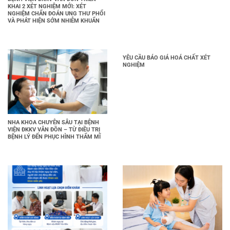
KHAI 2 XÉT NGHIỆM MỚI: XÉT
NGHIỆM CHẨN ĐOÁN UNG THƯ PHỔI
VÀ PHÁT HIỆN SỚM NHIỄM KHUẨN
YÊU CẦU BÁO GIÁ HOÁ CHẤT XÉT
NGHIỆM
NHA KHOA CHUYÊN SÂU TẠI BỆNH
VIỆN ĐKKV VÂN ĐỒN – TỪ ĐIỀU TRỊ
BỆNH LÝ ĐẾN PHỤC HÌNH THẨM MĨ