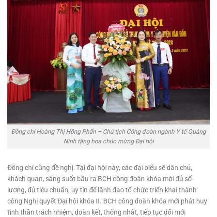
Đồng chí Hoàng Thị Hồng Phấn – Chủ tịch Công đoàn ngành Y tế Quảng
Ninh tặng hoa chúc mừng Đại hội
Đồng chí cũng đề nghị: Tại đại hội này, các đại biểu sẽ dân chủ,
khách quan, sáng suốt bầu ra BCH công đoàn khóa mới đủ số
lượng, đủ tiêu chuẩn, uy tín để lãnh đạo tổ chức triển khai thành
công Nghị quyết Đại hội khóa II. BCH công đoàn khóa mới phát huy
tinh thần trách nhiệm, đoàn kết, thống nhất, tiếp tục đổi mới