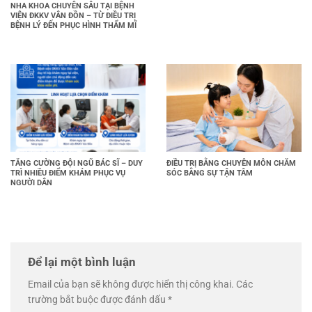
NHA KHOA CHUYÊN SÂU TẠI BỆNH
VIỆN ĐKKV VÂN ĐỒN – TỪ ĐIỀU TRỊ
BỆNH LÝ ĐẾN PHỤC HÌNH THẨM MĨ
TĂNG CƯỜNG ĐỘI NGŨ BÁC SĨ – DUY
ĐIỀU TRỊ BẰNG CHUYÊN MÔN CHĂM
TRÌ NHIỀU ĐIỂM KHÁM PHỤC VỤ
SÓC BẰNG SỰ TẬN TÂM
NGƯỜI DÂN
Để lại một bình luận
Email của bạn sẽ không được hiển thị công khai.
Các
trường bắt buộc được đánh dấu
*