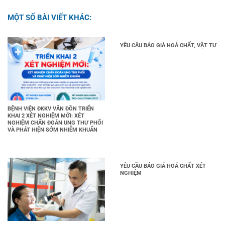
MỘT SỐ BÀI VIẾT KHÁC:
YÊU CẦU BÁO GIÁ HOÁ CHẤT, VẬT TƯ
BỆNH VIỆN ĐKKV VÂN ĐỒN TRIỂN
KHAI 2 XÉT NGHIỆM MỚI: XÉT
NGHIỆM CHẨN ĐOÁN UNG THƯ PHỔI
VÀ PHÁT HIỆN SỚM NHIỄM KHUẨN
YÊU CẦU BÁO GIÁ HOÁ CHẤT XÉT
NGHIỆM