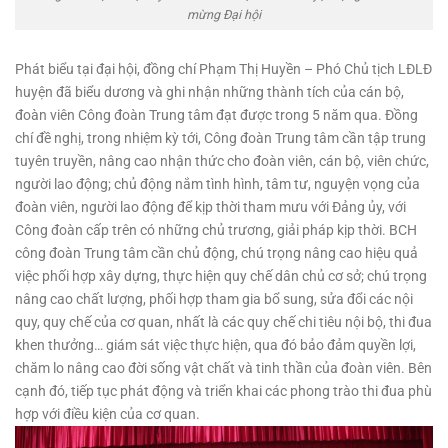
mừng Đại hội
Phát biểu tại đại hội, đồng chí Phạm Thị Huyền – Phó Chủ tịch LĐLĐ
huyện đã biểu dương và ghi nhận những thành tích của cán bộ,
đoàn viên Công đoàn Trung tâm đạt được trong 5 năm qua. Đồng
chí đề nghị, trong nhiệm kỳ tới, Công đoàn Trung tâm cần tập trung
tuyên truyền, nâng cao nhận thức cho đoàn viên, cán bộ, viên chức,
người lao động; chủ động nắm tình hình, tâm tư, nguyện vọng của
đoàn viên, người lao động để kịp thời tham mưu với Đảng ủy, với
Công đoàn cấp trên có những chủ trương, giải pháp kịp thời. BCH
công đoàn Trung tâm cần chủ động, chú trọng nâng cao hiệu quả
việc phối hợp xây dựng, thực hiện quy chế dân chủ cơ sở; chú trọng
nâng cao chất lượng, phối hợp tham gia bổ sung, sửa đổi các nội
quy, quy chế của cơ quan, nhất là các quy chế chi tiêu nội bộ, thi đua
khen thưởng… giám sát việc thực hiện, qua đó bảo đảm quyền lợi,
chăm lo nâng cao đời sống vật chất và tinh thần của đoàn viên. Bên
cạnh đó, tiếp tục phát động và triển khai các phong trào thi đua phù
hợp với điều kiện của cơ quan.