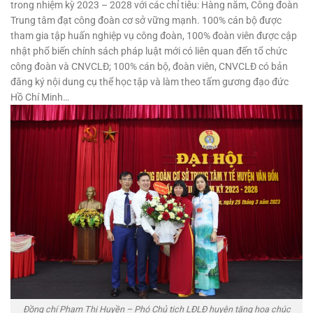
trong nhiệm kỳ 2023 – 2028 với các chỉ tiêu: Hàng năm, Công đoàn
Trung tâm đạt công đoàn cơ sở vững mạnh. 100% cán bộ được
tham gia tập huấn nghiệp vụ công đoàn, 100% đoàn viên được cập
nhật phổ biến chính sách pháp luật mới có liên quan đến tổ chức
công đoàn và CNVCLĐ; 100% cán bộ, đoàn viên, CNVCLĐ có bản
đăng ký nội dung cụ thể học tập và làm theo tấm gương đạo đức
Hồ Chí Minh…
Đồng chí Phạm Thị Huyền – Phó Chủ tịch LĐLĐ huyện tặng hoa chúc