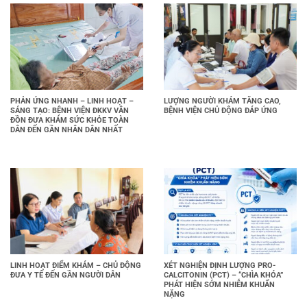
PHẢN ỨNG NHANH – LINH HOẠT –
LƯỢNG NGƯỜI KHÁM TĂNG CAO,
SÁNG TẠO: BỆNH VIỆN ĐKKV VÂN
BỆNH VIỆN CHỦ ĐỘNG ĐÁP ỨNG
ĐỒN ĐƯA KHÁM SỨC KHỎE TOÀN
DÂN ĐẾN GẦN NHÂN DÂN NHẤT
LINH HOẠT ĐIỂM KHÁM – CHỦ ĐỘNG
XÉT NGHIỆN ĐỊNH LƯỢNG PRO-
ĐƯA Y TẾ ĐẾN GẦN NGƯỜI DÂN
CALCITONIN (PCT) – “CHÌA KHÓA”
PHÁT HIỆN SỚM NHIỄM KHUẨN
NẶNG