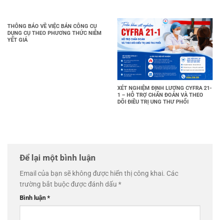
THÔNG BÁO VỀ VIỆC BÁN CÔNG CỤ
DỤNG CỤ THEO PHƯƠNG THỨC NIÊM
YẾT GIÁ
XÉT NGHIỆM ĐỊNH LƯỢNG CYFRA 21-
1 – HỖ TRỢ CHẨN ĐOÁN VÀ THEO
DÕI ĐIỀU TRỊ UNG THƯ PHỔI
Để lại một bình luận
Email của bạn sẽ không được hiển thị công khai.
Các
trường bắt buộc được đánh dấu
*
Bình luận
*