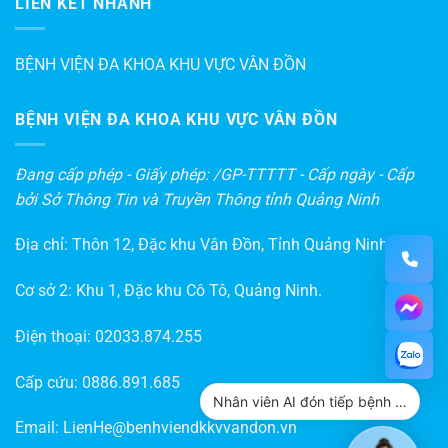
LIÊN KẾT NHANH
BỆNH VIỆN ĐA KHOA KHU VỰC VÂN ĐỒN
BỆNH VIỆN ĐA KHOA KHU VỰC VÂN ĐỒN
Đang cấp phép - Giấy phép: /GP-TTTTT - Cấp ngày - Cấp
bởi Sở Thông Tin và Truyền Thông tỉnh Quảng Ninh
Địa chỉ: Thôn 12, Đặc khu Vân Đồn, Tỉnh Quảng Ninh
Cơ sở 2: Khu 1, Đặc khu Cô Tô, Quảng Ninh.
Điện thoại:
02033.874.255
Cấp cứu:
0886.891.685
Nhân viên AI đón tiếp bệnh nhân
Email:
LienHe@benhviendkkvvandon.vn