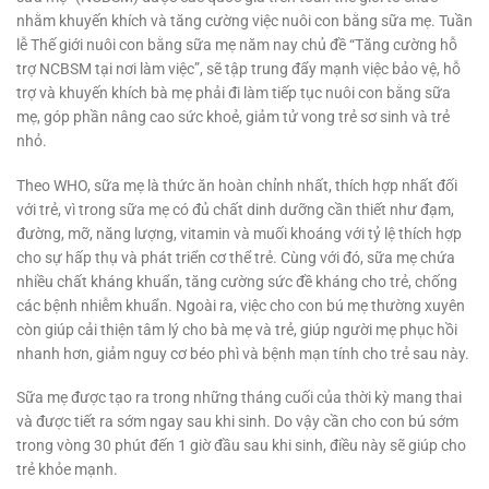
nhằm khuyến khích và tăng cường việc nuôi con bằng sữa mẹ. Tuần
lễ Thế giới nuôi con bằng sữa mẹ năm nay chủ đề “Tăng cường hỗ
trợ NCBSM tại nơi làm việc”, sẽ tập trung đẩy mạnh việc bảo vệ, hỗ
trợ và khuyến khích bà mẹ phải đi làm tiếp tục nuôi con bằng sữa
mẹ, góp phần nâng cao sức khoẻ, giảm tử vong trẻ sơ sinh và trẻ
nhỏ.
Theo WHO, sữa mẹ là thức ăn hoàn chỉnh nhất, thích hợp nhất đối
với trẻ, vì trong sữa mẹ có đủ chất dinh dưỡng cần thiết như đạm,
đường, mỡ, năng lượng, vitamin và muối khoáng với tỷ lệ thích hợp
cho sự hấp thụ và phát triển cơ thể trẻ. Cùng với đó, sữa mẹ chứa
nhiều chất kháng khuẩn, tăng cường sức đề kháng cho trẻ, chống
các bệnh nhiễm khuẩn. Ngoài ra, việc cho con bú mẹ thường xuyên
còn giúp cải thiện tâm lý cho bà mẹ và trẻ, giúp người mẹ phục hồi
nhanh hơn, giảm nguy cơ béo phì và bệnh mạn tính cho trẻ sau này.
Sữa mẹ được tạo ra trong những tháng cuối của thời kỳ mang thai
và được tiết ra sớm ngay sau khi sinh. Do vậy cần cho con bú sớm
trong vòng 30 phút đến 1 giờ đầu sau khi sinh, điều này sẽ giúp cho
trẻ khỏe mạnh.