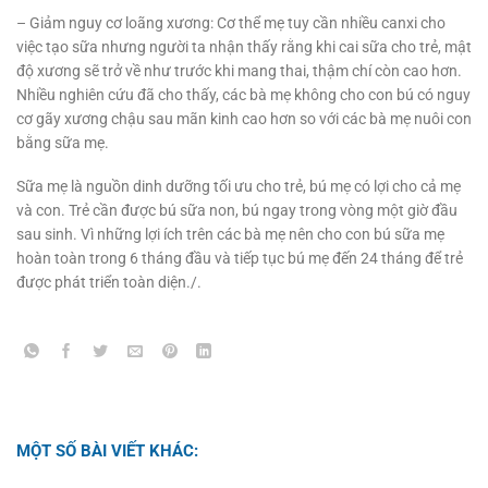
– Giảm nguy cơ loãng xương: Cơ thể mẹ tuy cần nhiều canxi cho
việc tạo sữa nhưng người ta nhận thấy rằng khi cai sữa cho trẻ, mật
độ xương sẽ trở về như trước khi mang thai, thậm chí còn cao hơn.
Nhiều nghiên cứu đã cho thấy, các bà mẹ không cho con bú có nguy
cơ gãy xương chậu sau mãn kinh cao hơn so với các bà mẹ nuôi con
bằng sữa mẹ.
Sữa mẹ là nguồn dinh dưỡng tối ưu cho trẻ, bú mẹ có lợi cho cả mẹ
và con. Trẻ cần được bú sữa non, bú ngay trong vòng một giờ đầu
sau sinh. Vì những lợi ích trên các bà mẹ nên cho con bú sữa mẹ
hoàn toàn trong 6 tháng đầu và tiếp tục bú mẹ đến 24 tháng để trẻ
được phát triển toàn diện./.
MỘT SỐ BÀI VIẾT KHÁC: