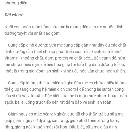
phương diện:
Đối với trẻ
Nuôi con hoàn toàn bằng sữa mẹ là mang đến cho trẻ nguồn dinh
dưỡng tuyệt vời nhất bao gồm:
– Cung cấp dinh dưỡng: Sữa mẹ cung cấp gần như đầy đủ các chất
dinh dưỡng cần thiết cho sự phát triển của trẻ sơ sinh và trẻ như:
Vitamin, khoáng chất, đạm, protein và chất béo… Bên cạnh đó, sữa
mẹ chứa nhiều đạm dễ tiêu hóa giúp trẻ hấp thụ dinh dưỡng tối đa,
nhất là trong giai đoạn sơ sinh khi hệ tiêu hóa vẫn chưa hoàn thiện.
– Cung cấp kháng thể tự nhiên vô giá: Sữa mẹ có chứa nhiều kháng
thể giúp tăng cường hệ miễn dịch cho trẻ để chống lại sự tấn công
của vi rút và vi khuẩn. Đặc biệt sữa mẹ là một thực phẩm hoàn toàn
sạch, bé lại uống trực tiếp nên rất đảm bảo vệ sinh, an toàn.
– Giảm nguy cơ mắc bệnh: Nghiên cứu đã cho thấy, trẻ bú sữa mẹ
giúp giảm nguy cơ dị ứng, sâu răng, giúp phát triển xương hàm,
răng, giọng nói, khuôn mặt tốt hơn. Đặc biệt, sữa mẹ giàu dinh