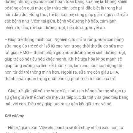
dưỡng nhưng việc nuôi con hoàn toàn bằng sữa mẹ lại không khiến
bé tăng cân quá mức gây thừa cân, béo phì, đặc biệt là trong hai
năm đầu đời. Đồng thời, trẻ bú sữa mẹ cũng giúp giảm nguy cơ mắc
các bệnh như: Viêm tai giữa, bệnh về đường hô hấp, cảm lạnh,
nhiễm tụ cầu, rối loạn đường ruột, tiểu đường, huyết áp.
– Giúp trẻ thông minh hơn: Nghiên cứu chỉ ra rằng, nuôi con bằng
sữa mẹ giúp trẻ có chỉ số IQ cao hơn trong thời thơ ấu do sữa mẹ
rất giàu HMO – thành phần giúp nuôi dưỡng hệ vi sinh đường ruột,
giúp trẻ có hệ tiêu hóa khỏe mạnh. Khi hệ tiêu hóa khỏe mạnh sẽ
giúp tăng cường sự liên kết thần kinh, làm cho não hoạt động tốt
hơn, từ đó trẻ thông minh hơn. Ngoài ra, sữa mẹ còn giàu DHA,
thành phần quan trọng nhất cho sự phát triển trí não của trẻ.
– Giúp trẻ gần gũi với mẹ hơn: Việc nuôi con bằng sữa mẹ sẽ tạo ra
sự gần gũi về thể chất khi mẹ vừa tiếp xúc da thịt vừa giao tiếp bằng
mắt với con. Điều này giúp tạo ra sự gắn kết giữa mẹ và bé.
Đối với mẹ
– Hỗ trợ giảm cân: Việc cho con bú sẽ đốt cháy nhiều calo hơn, từ