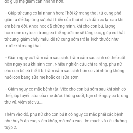
đó giúp mẹ giảm cân nhanh hơn.
– Giúp tử cung co lại nhanh hơn: Thời kỳ mang thai, tử cung phải
giãn ra để đáp ứng sự phát triển của thai nhi và dần co lại sau khi
em bé ra đời. Khoa học đã chứng minh, khi cho con bú, lượng
hormone oxytocin trong cơ thể người mẹ sẽ tăng cao, giúp co thắt
tử cung, giảm chảy máu, để tử cung sớm trở lại kích thước như
trước khi mang thai.
– Giảm nguy cơ trầm cảm sau sinh: trầm cảm sau sinh có thể xuất
hiện ngay sau khi sinh con. Nhiều nghiên cứu chỉ ra rằng, phụ nữ
cho con bú có thể ít bị trầm cảm sau sinh hơn so với những không
nuôi con bằng sữa mẹ hoặc cai sữa sớm.
– Giảm nguy cơ mắc bệnh tật: Việc cho con bú sớm sau khi sinh có
thể giúp tuyến sữa của mẹ được thông suốt, hạn chế nguy cơ bị ung
thư vú, viêm tắc vú,…
Thêm vào đó, phụ nữ cho con bú ít có nguy cơ mắc phải các bệnh
như huyết áp cao, viêm khớp, mỡ máu cao, tim mạch và tiểu đường
tuýp 2.