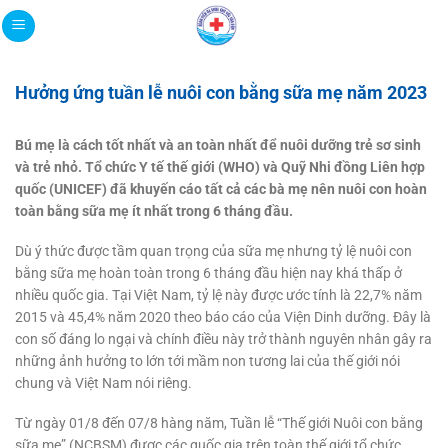
Bỏ
qua
nội
dung
Hưởng ứng tuần lễ nuôi con bằng sữa mẹ năm 2023
Bú mẹ là cách tốt nhất và an toàn nhất để nuôi dưỡng trẻ sơ sinh
và trẻ nhỏ. Tổ chức Y tế thế giới (WHO) và Quỹ Nhi đồng Liên hợp
quốc (UNICEF) đã khuyến cáo tất cả các bà mẹ nên nuôi con hoàn
toàn bằng sữa mẹ ít nhất trong 6 tháng đầu.
Dù ý thức được tầm quan trọng của sữa mẹ nhưng tỷ lệ nuôi con
bằng sữa mẹ hoàn toàn trong 6 tháng đầu hiện nay khá thấp ở
nhiều quốc gia. Tại Việt Nam, tỷ lệ này được ước tính là 22,7% năm
2015 và 45,4% năm 2020 theo báo cáo của Viện Dinh dưỡng. Đây là
con số đáng lo ngại và chính điều này trở thành nguyên nhân gây ra
những ảnh hưởng to lớn tới mầm non tương lai của thế giới nói
chung và Việt Nam nói riêng.
Từ ngày 01/8 đến 07/8 hàng năm, Tuần lễ “Thế giới Nuôi con bằng
sữa mẹ” (NCBSM) được các quốc gia trên toàn thế giới tổ chức