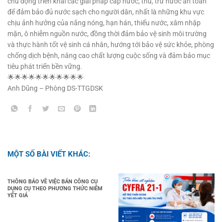
chủ động triển khai các giải pháp cấp nước, thu, trữ nước an toàn
để đảm bảo đủ nước sạch cho người dân, nhất là những khu vực
chịu ảnh hưởng của nắng nóng, hạn hán, thiếu nước, xâm nhập
mặn, ô nhiễm nguồn nước, đồng thời đảm bảo vệ sinh môi trường
và thực hành tốt vệ sinh cá nhân, hướng tới bảo vệ sức khỏe, phòng
chống dịch bệnh, nâng cao chất lượng cuộc sống và đảm bảo mục
tiêu phát triển bền vững.
🌟🌟🌟🌟🌟🌟🌟🌟🌟🌟🌟
Anh Dũng – Phòng DS-TTGDSK
MỘT SỐ BÀI VIẾT KHÁC:
THÔNG BÁO VỀ VIỆC BÁN CÔNG CỤ
DỤNG CỤ THEO PHƯƠNG THỨC NIÊM
YẾT GIÁ