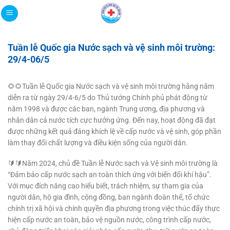
Bỏ
qua
nội
dung
Tuần lễ Quốc gia Nước sạch và vệ sinh môi trường:
29/4-06/5
🌻🌻Tuần lễ Quốc gia Nước sạch và vệ sinh môi trường hằng năm
diễn ra từ ngày 29/4-6/5 do Thủ tướng Chính phủ phát động từ
năm 1998 và được các ban, ngành Trung ương, địa phương và
nhân dân cả nước tích cực hưởng ứng. Đến nay, hoạt động đã đạt
được những kết quả đáng khích lệ về cấp nước và vệ sinh, góp phần
làm thay đổi chất lượng và điều kiện sống của người dân.
🔰🔰Năm 2024, chủ đề Tuần lễ Nước sạch và Vệ sinh môi trường là
“Đảm bảo cấp nước sạch an toàn thích ứng với biến đổi khí hậu”.
Với mục đích nâng cao hiểu biết, trách nhiệm, sự tham gia của
người dân, hộ gia đình, cộng đồng, ban ngành đoàn thể, tổ chức
chính trị xã hội và chính quyền địa phương trong việc thúc đẩy thực
hiện cấp nước an toàn, bảo vệ nguồn nước, công trình cấp nước,