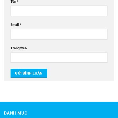
Tên
*
Email
*
Trang web
DANH MỤC