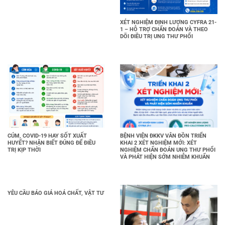
XÉT NGHIỆM ĐỊNH LƯỢNG CYFRA 21-
1 – HỖ TRỢ CHẨN ĐOÁN VÀ THEO
DÕI ĐIỀU TRỊ UNG THƯ PHỔI
CÚM, COVID-19 HAY SỐT XUẤT
BỆNH VIỆN ĐKKV VÂN ĐỒN TRIỂN
HUYẾT? NHẬN BIẾT ĐÚNG ĐỂ ĐIỀU
KHAI 2 XÉT NGHIỆM MỚI: XÉT
TRỊ KỊP THỜI
NGHIỆM CHẨN ĐOÁN UNG THƯ PHỔI
VÀ PHÁT HIỆN SỚM NHIỄM KHUẨN
YÊU CẦU BÁO GIÁ HOÁ CHẤT, VẬT TƯ