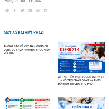
Phòng Dân số – TTGDSK
MỘT SỐ BÀI VIẾT KHÁC:
THÔNG BÁO VỀ VIỆC BÁN CÔNG CỤ
DỤNG CỤ THEO PHƯƠNG THỨC NIÊM
YẾT GIÁ
XÉT NGHIỆM ĐỊNH LƯỢNG CYFRA 21-
1 – HỖ TRỢ CHẨN ĐOÁN VÀ THEO
DÕI ĐIỀU TRỊ UNG THƯ PHỔI