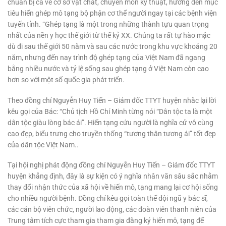
chuẩn bị cả về cơ sở vật chất, chuyên môn kỹ thuật, hướng đến mục
tiêu hiến ghép mô tạng bộ phận cơ thể người ngay tại các bệnh viện
tuyến tỉnh. “Ghép tạng là một trong những thành tựu quan trọng
nhất của nền y học thế giới từ thế kỷ XX. Chúng ta rất tự hào mặc
dù đi sau thế giới 50 năm và sau các nước trong khu vực khoảng 20
năm, nhưng đến nay trình độ ghép tạng của Việt Nam đã ngang
bằng nhiều nước và tỷ lệ sống sau ghép tạng ở Việt Nam còn cao
hơn so với một số quốc gia phát triển.
Theo đồng chí Nguyễn Huy Tiến – Giám đốc TTYT huyện nhắc lại lời
kêu gọi của Bác: “Chủ tịch Hồ Chí Minh từng nói “Dân tộc ta là một
dân tộc giàu lòng bác ái”. Hiến tạng cứu người là nghĩa cử vô cùng
cao đẹp, biểu trưng cho truyền thống “tương thân tương ái” tốt đẹp
của dân tộc Việt Nam..
Tại hội nghị phát động đồng chí Nguyễn Huy Tiến – Giám đốc TTYT
huyện khẳng định, đây là sự kiện có ý nghĩa nhân văn sâu sắc nhằm
thay đổi nhận thức của xã hội về hiến mô, tạng mang lại cơ hội sống
cho nhiều người bệnh. Đồng chí kêu gọi toàn thể đội ngũ y bác sĩ,
các cán bộ viên chức, người lao động, các đoàn viên thanh niên của
Trung tâm tích cực tham gia tham gia đăng ký hiến mô, tạng để