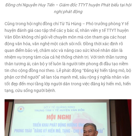
Đồng chí Nguyễn Huy Tiến – Giám đốc TTYT huyện Phát biểu tại hội
nghị phát động
Cũng trong hội nghị đồng chí Từ Tú Hùng – Phó trưởng phòng Y tế
huyện đánh giá cao tập thể các y bác sĩ, nhân viên y tế TTYT huyện
Vân Đồn không chỉ giỏi về chuyên môn mà còn tham gia các hoạt
động văn hóa, văn nghệ một cách sôi nổi. Đồng thời xác định rõ
quan điểm bảo vệ, chăm sóc và nâng cao sức khoẻ nhân dân là
nhiệm vụ trọng tâm của cả hệ thống chính trị. Với tinh thần tương
thân tương ái, cán bộ y tế luôn là người tiên phong đi đầu tạo niềm
tin cho cộng đồng noi theo. Lễ phát động “Đăng ký hiến tặng mô, bộ
phận cơ thể người” sẽ lan tỏa mạnh mẽ, sâu rộng ý nghĩa nhân văn
tốt đẹp đến mọi tầng lớp người dân trong việc đăng ký hiến mô, hiến
tạng, cứu sống người bệnh.