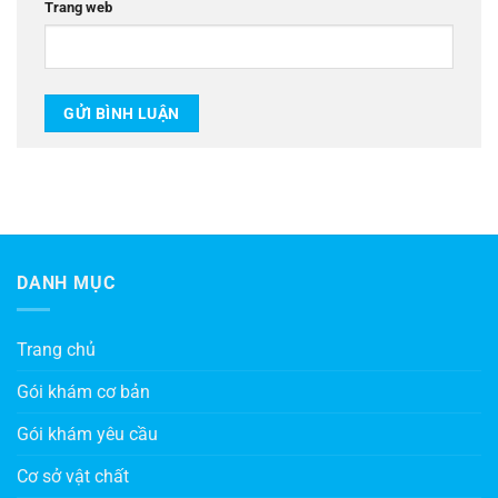
Trang web
DANH MỤC
Trang chủ
Gói khám cơ bản
Gói khám yêu cầu
Cơ sở vật chất