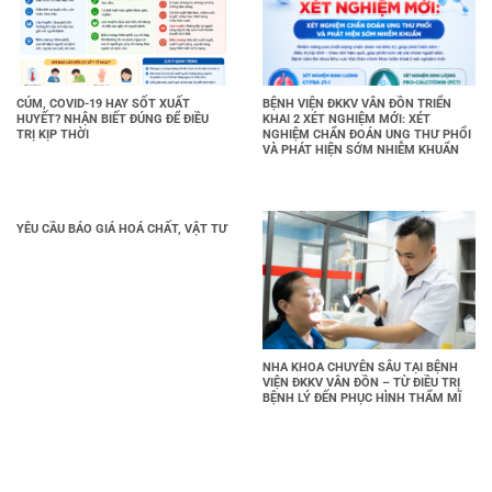
CÚM, COVID-19 HAY SỐT XUẤT
BỆNH VIỆN ĐKKV VÂN ĐỒN TRIỂN
HUYẾT? NHẬN BIẾT ĐÚNG ĐỂ ĐIỀU
KHAI 2 XÉT NGHIỆM MỚI: XÉT
TRỊ KỊP THỜI
NGHIỆM CHẨN ĐOÁN UNG THƯ PHỔI
VÀ PHÁT HIỆN SỚM NHIỄM KHUẨN
YÊU CẦU BÁO GIÁ HOÁ CHẤT, VẬT TƯ
NHA KHOA CHUYÊN SÂU TẠI BỆNH
VIỆN ĐKKV VÂN ĐỒN – TỪ ĐIỀU TRỊ
BỆNH LÝ ĐẾN PHỤC HÌNH THẨM MĨ