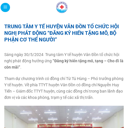
Bỏ
qua
nội
dung
TRUNG TÂM Y TẾ HUYỆN VÂN ĐỒN TỔ CHỨC HỘI
NGHỊ PHÁT ĐỘNG “ĐĂNG KÝ HIẾN TẶNG MÔ, BỘ
PHẬN CƠ THỂ NGƯỜI”
Sáng ngày 30/5/2024 Trung tâm Y tế huyện Vân Đồn tổ chức hội
nghị phát động hưởng ứng
“Đăng ký hiến tặng mô, tạng – Cho đi là
còn mãi”
.
Tham dự chương trình có đồng chí Từ Tú Hùng – Phó trưởng phòng
Y tế huyện. Về phía TTYT huyện Vân Đồn có đồng chí Nguyễn Huy
Tiến – Giám đốc TTYT huyện, cùng các đồng chí trong ban lãnh đạo
đơn vị và các khoa phòng, trạm y tế các xã thị trấn.